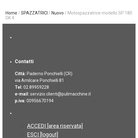
Home
/
SPAZZATRICI
/
Nuovo
/ Motospazzatrice modello SP 180
DK 4
Contatti
Città:
Paderno Ponchielli (CR)
via Amilcare Ponchielli 81
Tel:
02.89959228
e-mail:
servizio.clienti@pulimacchine.it
p.iva:
00956670194
ACCEDI [area riservata]
ESCI [logout]