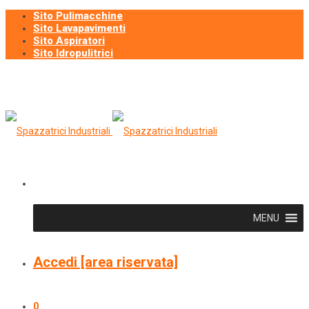
Sito Pulimacchine
Sito Lavapavimenti
Sito Aspiratori
Sito Idropulitrici
MENU
Accedi [area riservata]
0