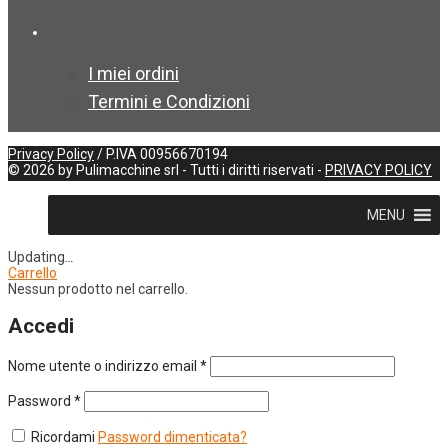
I miei ordini
Termini e Condizioni
Privacy Policy
/ P.IVA 00956670194
©
2026
by Pulimacchine srl - Tutti i diritti riservati -
PRIVACY POLICY
MENU
Updating
…
Carrello
Nessun prodotto nel carrello.
Accedi
Nome utente o indirizzo email
*
Password
*
Ricordami
Password dimenticata?